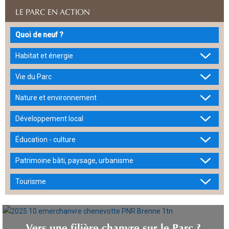
LE PARC EN ACTION
Quoi de neuf ?
Habitat et énergie
Vie du Parc
Nature et environnement
Développement local
Éducation - culture
Patrimoine bâti, paysage, urbanisme
Tourisme
Vers une filière chanvre sur le Parc ?