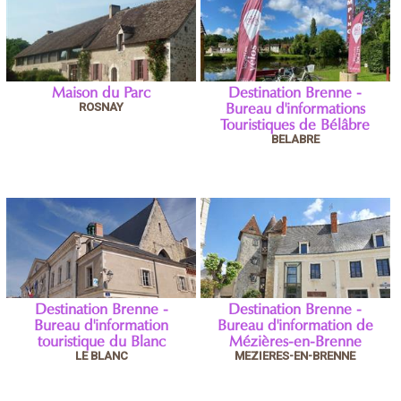
Maison du Parc
Destination Brenne -
ROSNAY
Bureau d'informations
Touristiques de Bélâbre
BELABRE
Destination Brenne -
Destination Brenne -
Bureau d'information
Bureau d'information de
touristique du Blanc
Mézières-en-Brenne
LE BLANC
MEZIERES-EN-BRENNE