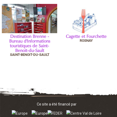
Destination Brenne -
Cagette et Fourchette
ROSNAY
Bureau d'Informations
touristiques de Saint-
Benoit-du-Sault
SAINT-BENOIT-DU-SAULT
Ce site a été financé par