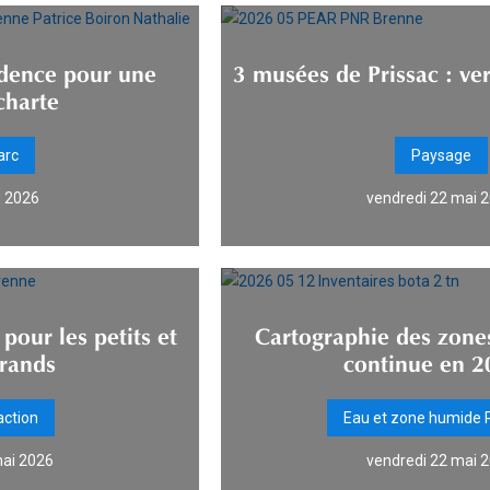
idence pour une
3 musées de Prissac : ve
charte
arc
Paysage
n 2026
vendredi 22 mai 
pour les petits et
Cartographie des zone
grands
continue en 2
action
Eau et zone humide
mai 2026
vendredi 22 mai 