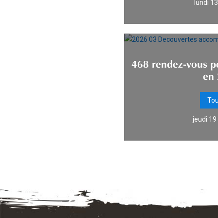
lundi 13
468 rendez-vous po
en
To
jeudi 1