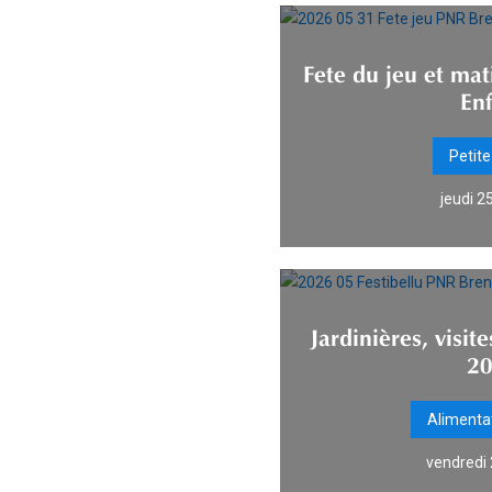
Fete du jeu et mat
En
Petit
jeudi 2
Jardinières, visite
20
Alimenta
vendredi