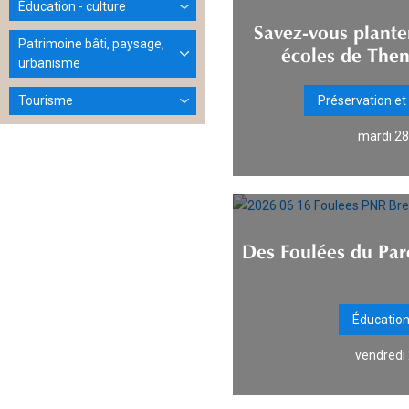
Éducation - culture
Savez-vous planter
Patrimoine bâti, paysage,
écoles de Then
urbanisme
Tourisme
Préservation et
mardi 28 
Des Foulées du Par
Éducation 
vendredi 