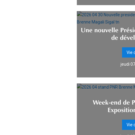
Une nouvelle Prési
de déve
Vie 
jeudi 0
Week-end de Pâ
Expositio
Vie 