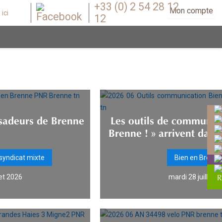
+33 (0) 2 54 28 12
Mon compte
12
sadeurs de Brenne
Les outils de communica
Brenne ! » arrivent da
syndicat mixte
Bien en Brenne 
let 2026
mardi 28 juillet 