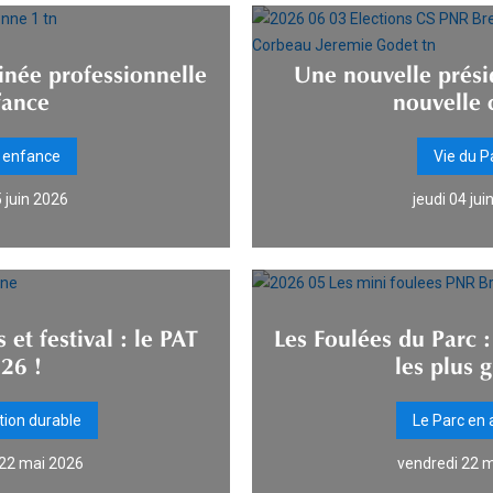
inée professionnelle
Une nouvelle prés
fance
nouvelle 
e enfance
Vie du P
5 juin 2026
jeudi 04 jui
s et festival : le PAT
Les Foulées du Parc : 
26 !
les plus 
tion durable
Le Parc en 
 22 mai 2026
vendredi 22 