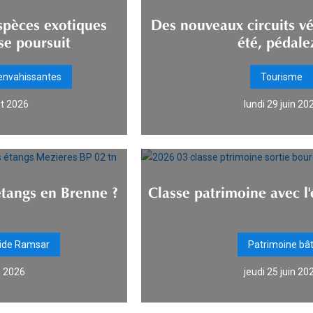
espèces exotiques
Des nouveaux circuits vél
se poursuit
été, pédale
envahissantes
Tourisme
let 2026
lundi 29 juin 20
étangs en Brenne ?
Classe patrimoine avec l'
ide Ramsar
Patrimoine bât
n 2026
jeudi 25 juin 20