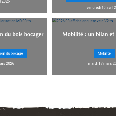
il 2026
vendredi 10 avril 
on du bois bocager
Mobilité : un bilan e
tion du bocage
Mobilité
ars 2026
mardi 17 mars 2