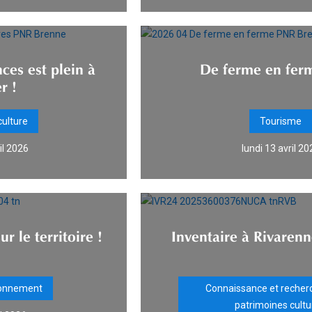
ces est plein à
De ferme en fer
r !
culture
Tourisme
il 2026
lundi 13 avril 20
 le territoire !
Inventaire à Rivarenn
ronnement
Connaissance et recherc
patrimoines cultu