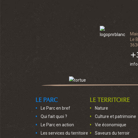
Mai
Le 
363
+3
inf
LE PARC
LE TERRITOIRE
Le Parc en bref
Nature
Qui fait quoi ?
Culture et patrimoine
Le Parc en action
Vie économique
Les services du territoire
Saveurs du terroir