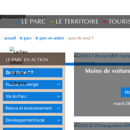
LE PARC
LE TERRITOIRE
TOURI
accueil
le parc
le parc en action
quoi de neuf ?
Quoi de neuf
LE PARC EN ACTION
Moins de voiture
Quoi de neuf ?
Habitat et énergie
Mo
Vie du Parc
mardi 28 
Nature et environnement
Développement local