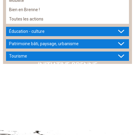
Mobilité
Bien en Brenne !
Toutes les actions
Éducation - culture
Patrimoine bâti, paysage, urbanisme
Tourisme
INITIATIVE BRENNE
ACTION ÉCONOMIQUE ET SOCIALE
FILIÈRES LOCALES DE PRODUCTION
TERRITOIRE ET SANTÉ
PETITE ENFANCE
ALIMENTATION DURABLE
MOBILITÉ
BIEN EN BRENNE !