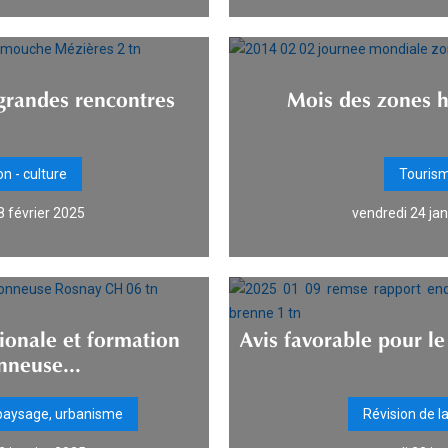
 grandes rencontres
Mois des zones 
n - culture
Touris
8 février 2025
vendredi 24 ja
ionale et formation
Avis favorable pour le
nneuse...
 paysage, urbanisme
Révision de l