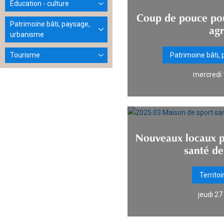
Éducation - culture
Coup de pouce pou
Patrimoine bâti, paysage,
agr
urbanisme
Tourisme
Patrimoine bâti,
mercredi 
Nouveaux locaux p
santé de
Territoi
jeudi 2