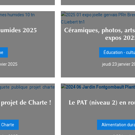
humides 2025
Céramiques, photos, arts 
expos 202
me
Éducation - cult
nvier 2025
jeudi 23 janvier 
 projet de Charte !
Le PAT (niveau 2) en r
a Charte
Alimentation dur