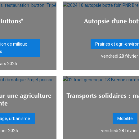
Buttons"
Autopsie d'une bot
tion de milieux
Prairies et agri-envi
ls
vendredi 28 févrie
ars 2025
ur une agriculture
Transports solidaires : m
nte
sage, urbanisme
Mobilité
vrier 2025
vendredi 28 févrie