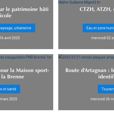
r le patrimoine bâti
CTZH, ATZH, 
icole
 paysage, urbanisme
Eau et zone hum
16 avril 2025
mercredi 02 a
our la Maison sport-
Route d'Artagnan : 
 la Brenne
identif
re et santé
Touris
7 mars 2025
mercredi 26 m