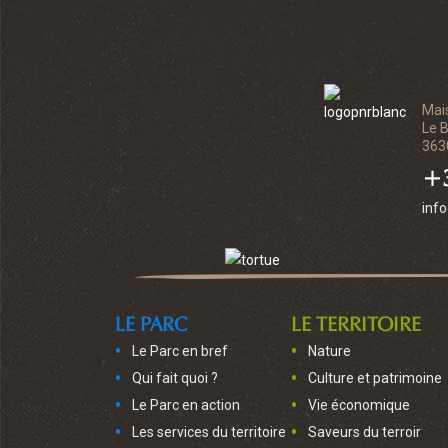
Mai
Le 
363
+3
inf
LE PARC
LE TERRITOIRE
Le Parc en bref
Nature
Qui fait quoi ?
Culture et patrimoine
Le Parc en action
Vie économique
Les services du territoire
Saveurs du terroir