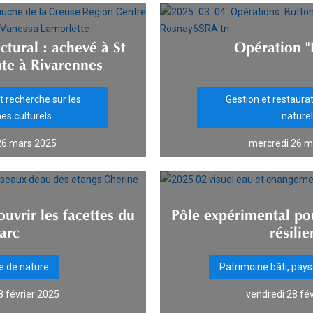
ctural : achevé à St
Opération "
ute à Rivarennes
 recherche sur les
Gestion et restaura
es culturels
nature
26 mars 2025
mercredi 26 m
vrir les facettes du
Pôle expérimental po
arc
résilie
e de nature
Patrimoine bâti, pay
8 février 2025
vendredi 28 fé