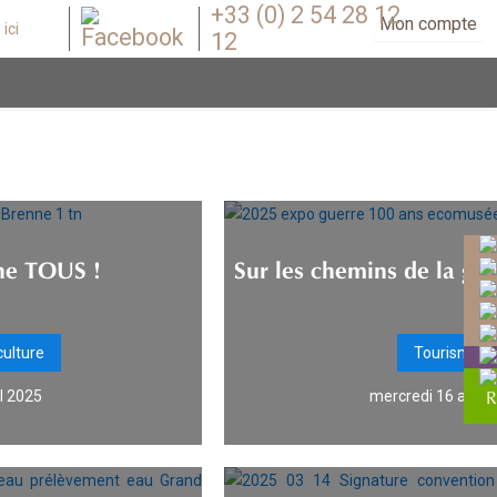
+33 (0) 2 54 28 12
Mon compte
12
ne TOUS !
Sur les chemins de la gu
culture
Tourisme
il 2025
mercredi 16 avril 