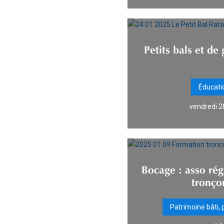
Petits bals et de
Éducatio
vendredi 2
Bocage : asso rég
tronço
Patrimoine bâti,