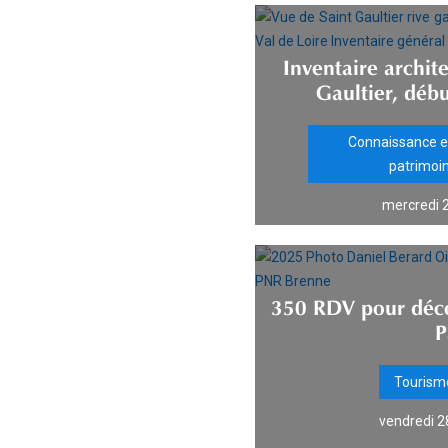
Inventaire archite
Gaultier, déb
Connaissance et
patrimoin
mercredi 
350 RDV pour décou
P
Tourism
vendredi 2