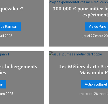
quézako ?!
300 000 € pour initier l
expériment
ide Ramsar
Vie du Parc
vril 2025
jeudi 27 mars 2
les hébergements
Les Métiers d'art : 5 e
iés
Maison du P
me
Action culturel
ars 2025
mercredi 26 mars