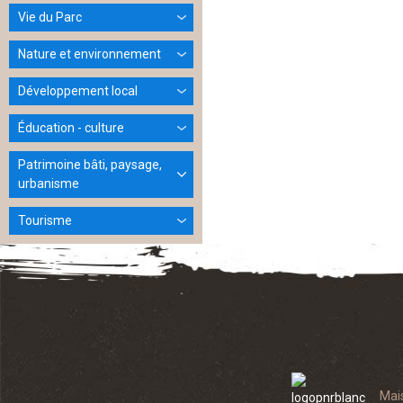
Vie du Parc
Nature et environnement
Développement local
Éducation - culture
Patrimoine bâti, paysage,
urbanisme
Tourisme
Mai