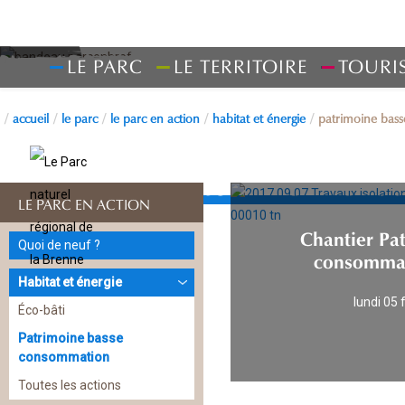
LE PARC
LE TERRITOIRE
TOURI
accueil
le parc
le parc en action
habitat et énergie
patrimoine bas
Patrimoine b
LE PARC EN ACTION
Chantier Pa
Quoi de neuf ?
consommat
Habitat et énergie
lundi 05 
Éco-bâti
Patrimoine basse
consommation
Toutes les actions