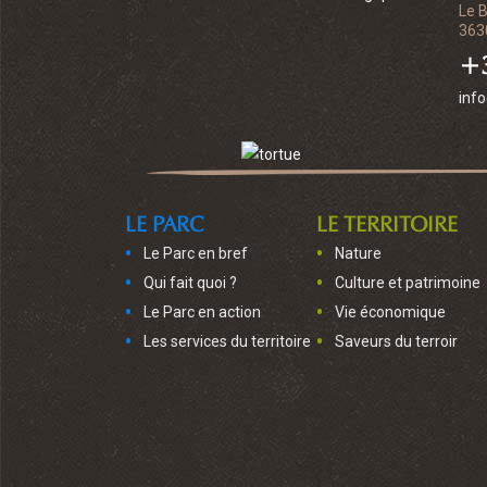
Le 
363
+3
inf
LE PARC
LE TERRITOIRE
Le Parc en bref
Nature
Qui fait quoi ?
Culture et patrimoine
Le Parc en action
Vie économique
Les services du territoire
Saveurs du terroir