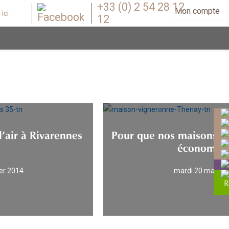
+33 (0) 2 54 28 12
Mon compte
12
l’air à Rivarennes
Pour que nos maisons a
économes.
ier 2014
mardi 20 mars 2