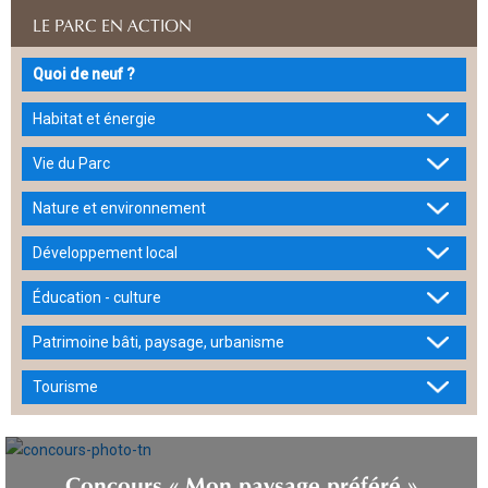
LE PARC EN ACTION
Quoi de neuf ?
Habitat et énergie
Vie du Parc
Nature et environnement
Développement local
Éducation - culture
Patrimoine bâti, paysage, urbanisme
Tourisme
Concours « Mon paysage préféré »