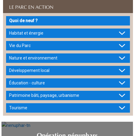
LE PARC EN ACTION
Quoi de neuf ?
Habitat et énergie
Vie du Parc
Nature et environnement
Développement local
Éducation - culture
Patrimoine bâti, paysage, urbanisme
Tourisme
Opération nénuphars