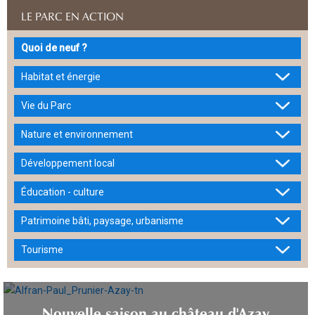
LE PARC EN ACTION
Quoi de neuf ?
Habitat et énergie
Vie du Parc
Nature et environnement
Développement local
Éducation - culture
Patrimoine bâti, paysage, urbanisme
Tourisme
Nouvelle saison au château d'Azay