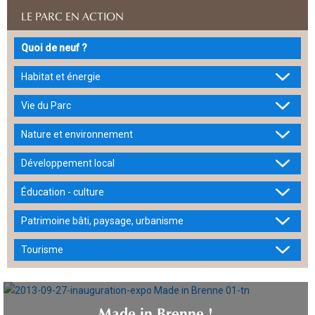
LE PARC EN ACTION
Quoi de neuf ?
Habitat et énergie
Vie du Parc
Nature et environnement
Développement local
Éducation - culture
Patrimoine bâti, paysage, urbanisme
Tourisme
Made in Brenne !