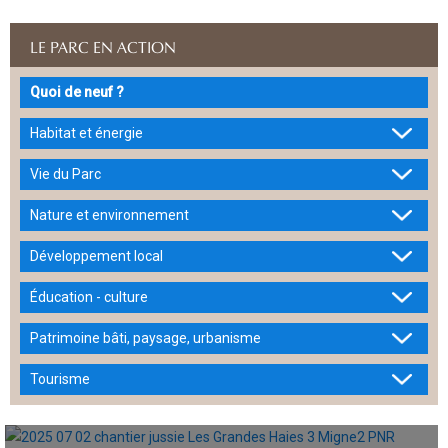
LE PARC EN ACTION
Quoi de neuf ?
Habitat et énergie
Vie du Parc
Nature et environnement
Développement local
Éducation - culture
Patrimoine bâti, paysage, urbanisme
Tourisme