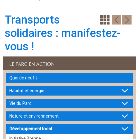
Transports
solidaires : manifestez-
vous !
LE PARC EN ACTION
Quoi de neuf ?
Habitat et énergie
Vie du Parc
Nature et environnement
Développement local
Initiative Brenne