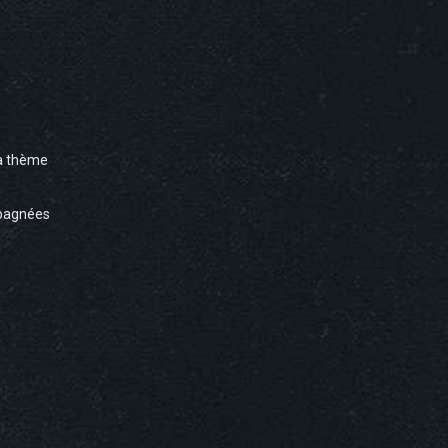
à thème
pagnées