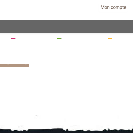
Mon compte
EZ
SÉJOURNEZ
RANDONNEZ
VISITE
risme
UI SOMMES NOUS ?
QUIPE À VOTRE SERVICE