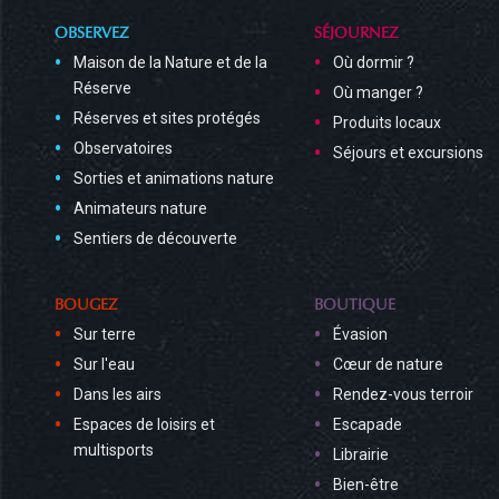
OBSERVEZ
SÉJOURNEZ
Maison de la Nature et de la
Où dormir ?
Réserve
Où manger ?
Réserves et sites protégés
Produits locaux
Observatoires
Séjours et excursions
Sorties et animations nature
Animateurs nature
Sentiers de découverte
BOUGEZ
BOUTIQUE
Sur terre
Évasion
Sur l'eau
Cœur de nature
Dans les airs
Rendez-vous terroir
Espaces de loisirs et
Escapade
multisports
Librairie
Bien-être