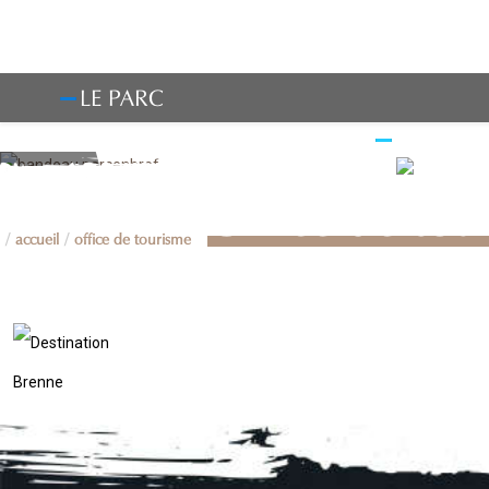
LE PARC
OBSERV
Office de tou
accueil
office de tourisme
Q
UNE É