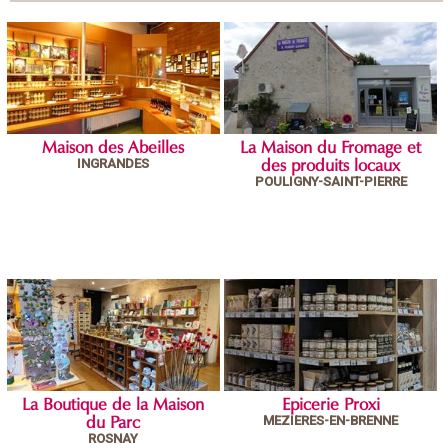
Maison des Abeilles
La Maison du Fromage et
INGRANDES
des produits locaux
POULIGNY-SAINT-PIERRE
La Boutique de la Maison
Epicerie Proxi
MEZIERES-EN-BRENNE
du Parc
ROSNAY