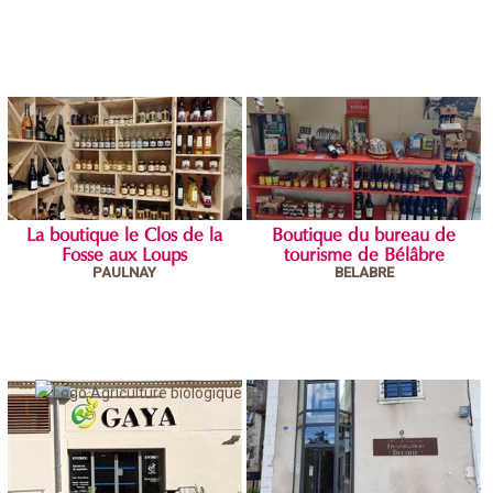
La boutique le Clos de la
Boutique du bureau de
Fosse aux Loups
tourisme de Bélâbre
PAULNAY
BELABRE