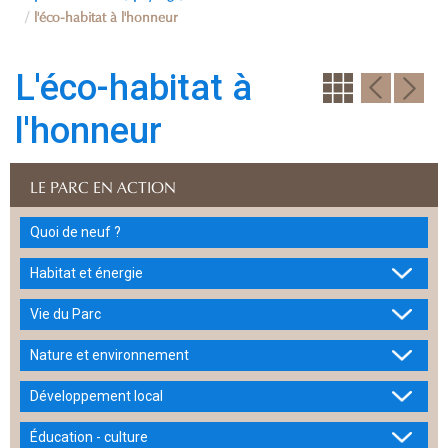
l'éco-habitat à l'honneur
L'éco-habitat à
l'honneur
LE PARC EN ACTION
Quoi de neuf ?
Habitat et énergie
Vie du Parc
Nature et environnement
Développement local
Éducation - culture