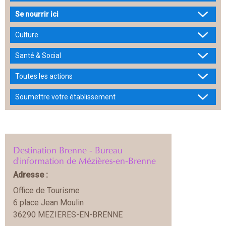
Se nourrir ici
Culture
Santé & Social
Toutes les actions
Soumettre votre établissement
Destination Brenne - Bureau
d'information de Mézières-en-Brenne
Adresse :
Office de Tourisme
6 place Jean Moulin
36290 MEZIERES-EN-BRENNE