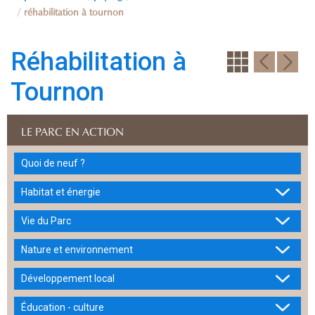
réhabilitation à tournon
Réhabilitation à
Tournon
LE PARC EN ACTION
Quoi de neuf ?
Habitat et énergie
Vie du Parc
Nature et environnement
Développement local
Éducation - culture