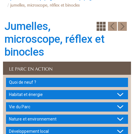
jumelles, microscope, réflex et binocles
Jumelles,
microscope, réflex et
binocles
LE PARC EN ACTION
Quoi de neuf ?
Habitat et énergie
Vie du Parc
Nature et environnement
Développement local