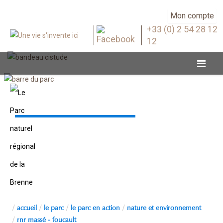
Mon compte
+33 (0) 2 54 28 12
12
RNR Massé - Foucault
accueil
le parc
le parc en action
nature et environnement
rnr massé - foucault