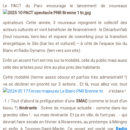
Le PACT du Parc encourage le lance
ment de nouveaux
opérateurs. Cette année, 3 nouveaux rejoignent le collectif des
acteurs culturels et vont bénéficier de financement : le Décarbon’lab
(tout nouveau tiers-lieu et espace de coworking pour la transition
énergétique, le Silo (bar bio et culturel) – à côté de l’espace bio du
Blanc et Radio Dynamo. (lien vers son site).
Enfin un accent fort est mis sur la mobilité, celle du public mais aussi
celle des artistes pour être au plus près des habitants.
Cette mobilité (terme assez obscur et parfois très administratif !)
va se décliner en priorité sur 3 actions… Et là, vous allez voir, t
out
s’éclaire !
-1 / Tout d’abord la préfiguration d’une
SMAC
(comme le bruit d’un
bisou ?)
itinérante
… Scène de musique actuelle - comme dans les
grandes villes ! - oui mais itinérante. Et ça en ville, ils l’ont pas… - qui
devrait faire escale en février à Rivarennes, au printemps à Mérigny
et enfin à Tournon-Saint-Martin. Ce projet est porté par
Radio