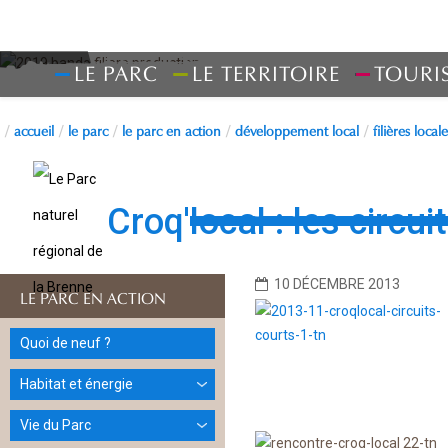
LE PARC
LE TERRITOIRE
TOURI
accueil
le parc
le parc en action
développement local
filières loca
Filières loca
Croq'local : les circu
10 DÉCEMBRE 2013
LE PARC EN ACTION
Quoi de neuf ?
Habitat et énergie
Vie du Parc