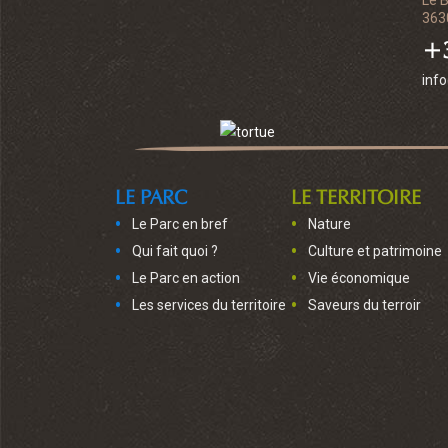
Le 
363
+3
inf
LE PARC
LE TERRITOIRE
Le Parc en bref
Nature
Qui fait quoi ?
Culture et patrimoine
Le Parc en action
Vie économique
Les services du territoire
Saveurs du terroir