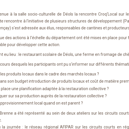
ue à la salle socio-culturelle de Déols la rencontre Croq'Local sur le 
e rencontre à l'initiative de plusieurs structures de développement (
çay) s'est adressée aux élus, responsables de cantines et producteurs
ue des actions à l'échelle du département ont été mises en place pour f
mble pour développer cette action.
ont eu lieu : le restaurant scolaire de Déols, une ferme en fromage de ch
u cours desquels les participants ont pu s'informer sur différents thémat
les produits locaux dans le cadre des marchés locaux ?
ns son budget introduction de produits locaux et coût de matière prem
ace une planification adaptée à la restauration collective ?
 sur sa production auprès de la restauration collective ?
approvisionnement local quand on est parent ?
 Brenne a été représenté au sein de deux ateliers sur les circuits cour
.
la journée : le réseau régional AFIPAR sur les circuits courts en r