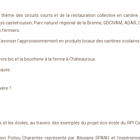
thème des circuits courts et de la restauration collective en cantine s
Pays castelroussin, Parc naturel régional de la Brenne, GDCIVAM, ADAR,
 fermiers.
avoriser l'approvisionnement en produits locaux des cantines scolaires e
èvre bio et la boucherie à la ferme à Châteauroux.
iques :
ière ?
ts et les écoles, au travers des exemples du projet éco-école du RPI Co
égion Poitou Charentes représenté par Alexiane SPANU et l'expérien