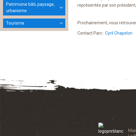
Patrimoine bâti, paysage,
représentée par son présiden
urbanisme
Prochainement, vous retrouvere
Tourisme
Contact Parc :
Cyril Chapelon
Mai