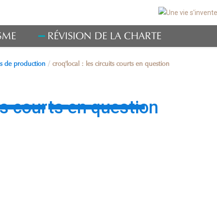
SME
RÉVISION DE LA CHARTE
les de production
croq'local : les circuits courts en question
les de production
its courts en question