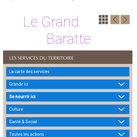
Le Grand
Baratte
LES SERVICES DU TERRITOIRE
La carte des services
Grandir ici
Se nourrir ici
Culture
Santé & Social
Toutes les actions