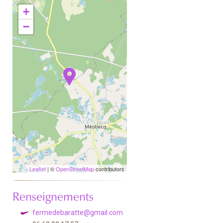
+
−
Leaflet
| ©
OpenStreetMap
contributors
Renseignements
fermedebaratte@gmail.com