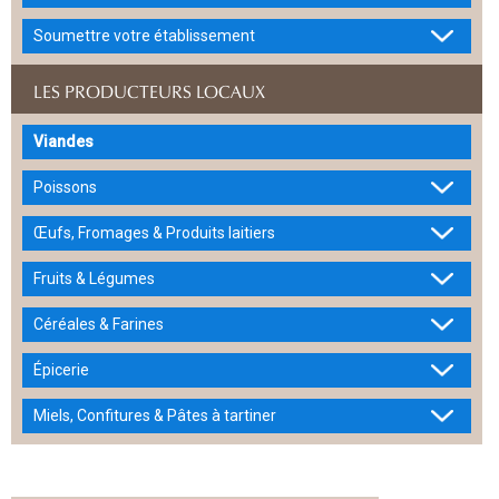
Soumettre votre établissement
LES PRODUCTEURS LOCAUX
Viandes
Poissons
Œufs, Fromages & Produits laitiers
Fruits & Légumes
Céréales & Farines
Épicerie
Miels, Confitures & Pâtes à tartiner