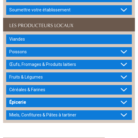
Soumettre votre établissement
LES PRODUCTEURS LOCAUX
Viandes
Poissons
Œufs, Fromages & Produits laitiers
Fruits & Légumes
Céréales & Farines
Épicerie
Miels, Confitures & Pâtes à tartiner