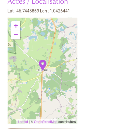
Accès / Localisation
Lat : 46.7445869 Lon : 1.0426441
+
−
Leaflet
| ©
OpenStreetMap
contributors