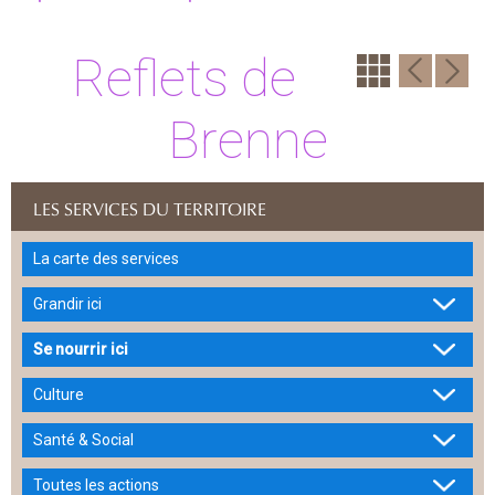
Reflets de
Brenne
LES SERVICES DU TERRITOIRE
La carte des services
Grandir ici
Se nourrir ici
Culture
Santé & Social
Toutes les actions