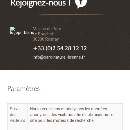
Rejoignez-nous !
Maison du Parc
Le Bouchet
36300 Rosnay
+33 (0)2 54 28 12 12
info@parc-naturel-brenne.fr
Paramètres
Suivi
Nous recueillons et analysons les données
des
anonymes des visiteurs afin d'optimiser notre
visiteurs
site pour les moteurs de recherche.