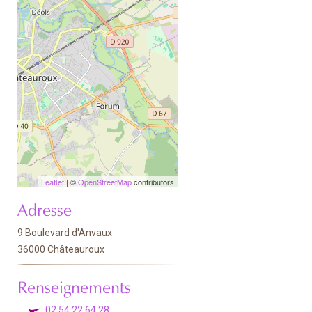
Leaflet
| ©
OpenStreetMap
contributors
Adresse
9 Boulevard d'Anvaux
36000 Châteauroux
Renseignements
02 54 22 64 28