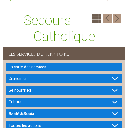
Secours
Catholique
LES SERVICES DU TERRITOIRE
La carte des services
Grandir ici
Se nourrir ici
Culture
Santé & Social
Toutes les actions