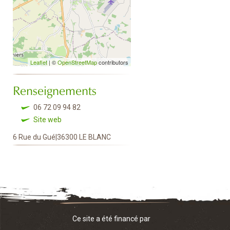
Leaflet
| ©
OpenStreetMap
contributors
Renseignements
06 72 09 94 82
Site web
6 Rue du Gué|36300 LE BLANC
Ce site a été financé par