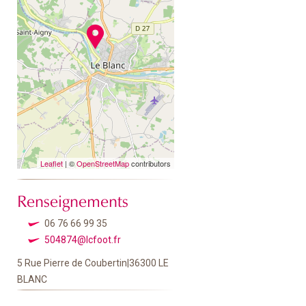
Leaflet
| ©
OpenStreetMap
contributors
Renseignements
06 76 66 99 35
504874@lcfoot.fr
5 Rue Pierre de Coubertin|36300 LE
BLANC