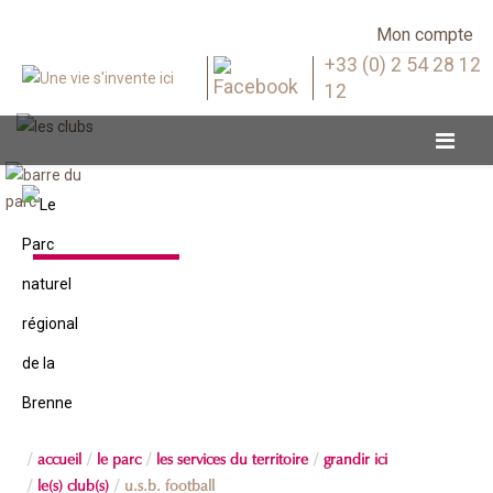
Mon compte
+33 (0) 2 54 28 12
12
Le(s) club(s)
accueil
le parc
les services du territoire
grandir ici
le(s) club(s)
u.s.b. football