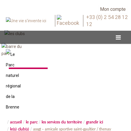
Mon compte
+33 (0) 2 54 28 12
12
Le(s) club(s)
accueil
le parc
les services du territoire
grandir ici
le(s) club(s)
assgt - amicale sportive saint-gaultier / thenay