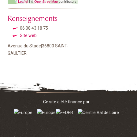
Leaflet
| ©
OpenStreetMap
contributors
Renseignements
06 08 43 18 75
Site web
Avenue du Stade|36800 SAINT-
GAULTIER
Ce site a été financé par