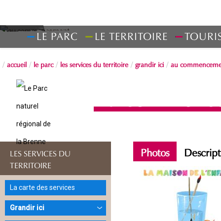
LE PARC
LE TERRITOIRE
TOURI
accueil
le parc
les services du territoire
grandir ici
au commenceme
Au commenc
Photos
Descript
LES SERVICES DU
TERRITOIRE
La carte des services
Grandir ici