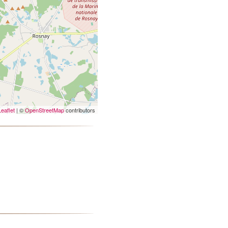
Leaflet
| ©
OpenStreetMap
contributors