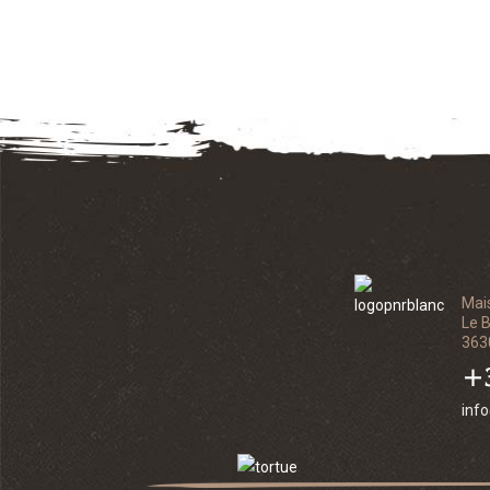
Mai
Le 
363
+3
inf