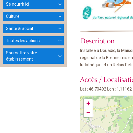
Se nourrir ici
Culture
Santé & Social
Description
Toutes les actions
Installée à Douadic, la Mais
Soumettre votre
régional de la Brenne mis en
établissement
ludothèque et un Relais Pet
Accès / Localisat
Lat : 46.70492 Lon : 1.11162
+
−