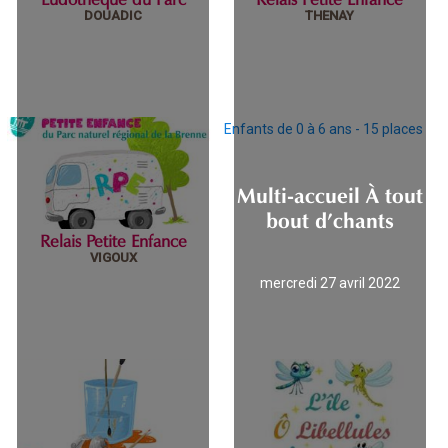
mercredi 09 février 2022
jeudi 19 février 2026
DOUADIC
THENAY
Enfants de 0 à 6 ans - 15 places
Ludothèque du Parc
Relais Petite
Enfance
Multi-accueil À tout
bout d’chants
Relais Petite Enfance
mardi 01 février 2022
mercredi 09 février 2022
VIGOUX
mercredi 27 avril 2022
Relais Petite
Enfance