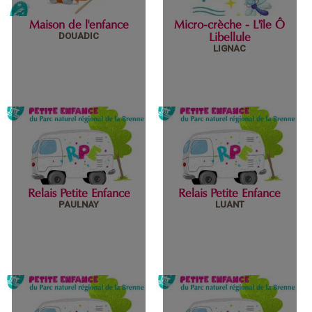
Maison de l'enfance
Micro-crèche - L'île Ô
mercredi 09 février 2022
DOUADIC
Libellule
LIGNAC
Maison de l'enfance
Micro-crèche - L'île
Ô Libellule
Relais Petite Enfance
Relais Petite Enfance
mercredi 09 février 2022
lundi 16 février 2026
PAULNAY
LUANT
Relais Petite
Relais Petite