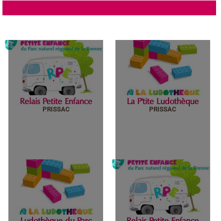
Relais Petite Enfance
La P'tite Ludothèque
PRISSAC
PRISSAC
Relais Petite
La P'tite Ludothèque
Enfance
Ludothèque du Parc
Relais Petite Enfance