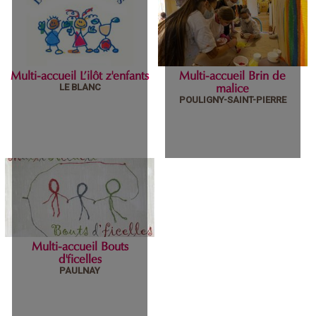
Relais Petite
Multi-accueil Tom
Enfance
Pouss
Multi-accueil L’ilôt z'enfants
Multi-accueil Brin de
mercredi 09 février 2022
mardi 18 janvier 2022
LE BLANC
malice
POULIGNY-SAINT-PIERRE
Multi-accueil L’ilôt
Multi-accueil Brin
z'enfants
de malice
Multi-accueil Bouts
mardi 18 janvier 2022
mardi 18 janvier 2022
d'ficelles
PAULNAY