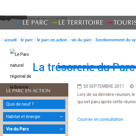
LE PARC
LE TERRITOIRE
TOURI
accueil
le parc
le parc en action
vie du parc
fonctionnement du sy
Fonctionneme
La trésorerie du Parc
30 SEPTEMBRE 2011
LE PARC EN ACTION
Lors de sa dernière réunion, l
qui est paru après cette réunio
Quoi de neuf ?
Habitat et énergie
Courrier en consultation
Vie du Parc