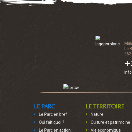
Mai
Le 
363
+3
inf
LE PARC
LE TERRITOIRE
Le Parc en bref
Nature
Qui fait quoi ?
Culture et patrimoine
Le Parc en action
Vie économique