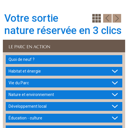
Votre sortie
nature réservée en 3 clics
LE PARC EN ACTION
Quoi de neuf ?
Habitat et énergie
Vie du Parc
Nature et environnement
Développement local
Éducation - culture