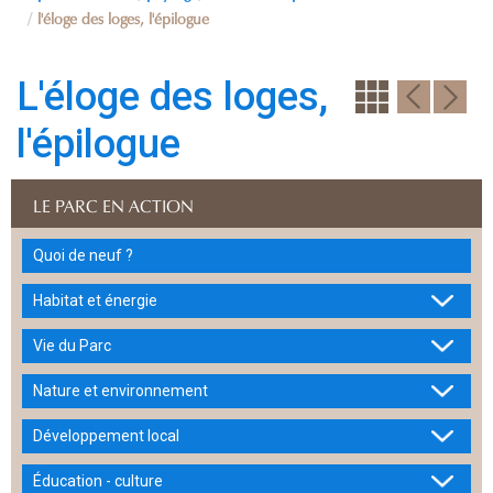
l'éloge des loges, l'épilogue
L'éloge des loges,
l'épilogue
LE PARC EN ACTION
Quoi de neuf ?
Habitat et énergie
Vie du Parc
Nature et environnement
Développement local
Éducation - culture