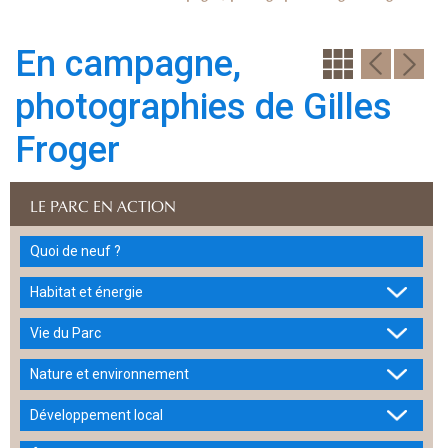
En campagne,
photographies de Gilles
Froger
LE PARC EN ACTION
Quoi de neuf ?
Habitat et énergie
Vie du Parc
Nature et environnement
Développement local