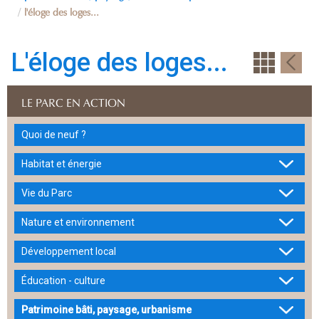
l'éloge des loges...
L'éloge des loges...
LE PARC EN ACTION
Quoi de neuf ?
Habitat et énergie
Vie du Parc
Nature et environnement
Développement local
Éducation - culture
Patrimoine bâti, paysage, urbanisme