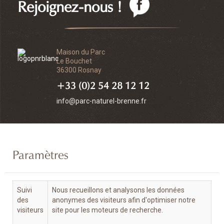
Rejoignez-nous !
Maison du Parc
Le Bouchet
36300 Rosnay
+33 (0)2 54 28 12 12
info@parc-naturel-brenne.fr
Paramètres
Suivi
Nous recueillons et analysons les données
des
anonymes des visiteurs afin d'optimiser notre
visiteurs
site pour les moteurs de recherche.