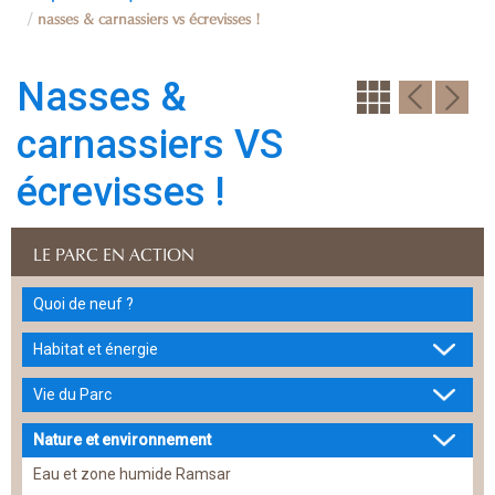
nasses & carnassiers vs écrevisses !
Nasses &
carnassiers VS
écrevisses !
LE PARC EN ACTION
Quoi de neuf ?
Habitat et énergie
Vie du Parc
Nature et environnement
Eau et zone humide Ramsar