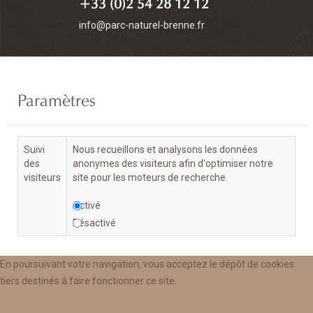
+33 (0)2 54 28 12 12
info@parc-naturel-brenne.fr
Paramètres
Suivi
Nous recueillons et analysons les données
des
anonymes des visiteurs afin d'optimiser notre
visiteurs
site pour les moteurs de recherche.
Activé
Désactivé
En poursuivant votre navigation, vous acceptez le dépôt de cookies
tiers destinés à faire fonctionner ce site.
Annuler
Enregistrer & Fermer
OK, tout accepter.
Paramètres