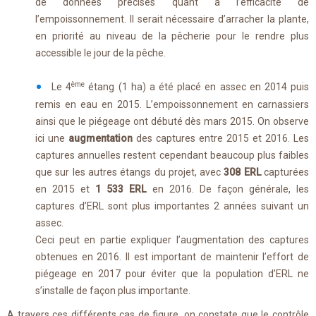
de données précises quant à l’efficacité de
l’empoissonnement. Il serait nécessaire d’arracher la plante,
en priorité au niveau de la pêcherie pour le rendre plus
accessible le jour de la pêche.
ème
Le 4
étang (1 ha) a été placé en assec en 2014 puis
remis en eau en 2015. L’empoissonnement en carnassiers
ainsi que le piégeage ont débuté dès mars 2015. On observe
ici une
augmentation
des captures entre 2015 et 2016. Les
captures annuelles restent cependant beaucoup plus faibles
que sur les autres étangs du projet, avec
308 ERL
capturées
en 2015 et
1 533 ERL
en 2016. De façon générale, les
captures d’ERL sont plus importantes 2 années suivant un
assec.
Ceci peut en partie expliquer l’augmentation des captures
obtenues en 2016. Il est important de maintenir l’effort de
piégeage en 2017 pour éviter que la population d’ERL ne
s’installe de façon plus importante.
A travers ces différents cas de figure, on constate que le contrôle