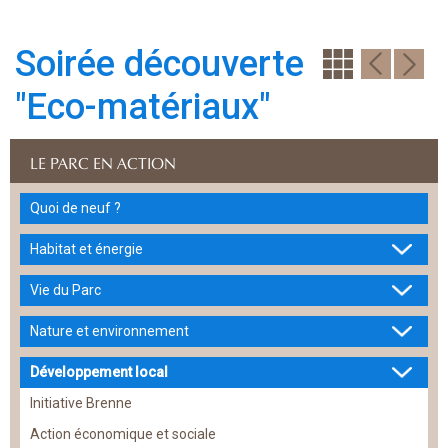
Soirée découverte
"Eco-matériaux"
LE PARC EN ACTION
Quoi de neuf ?
Habitat et énergie
Vie du Parc
Nature et environnement
Développement local
Initiative Brenne
Action économique et sociale