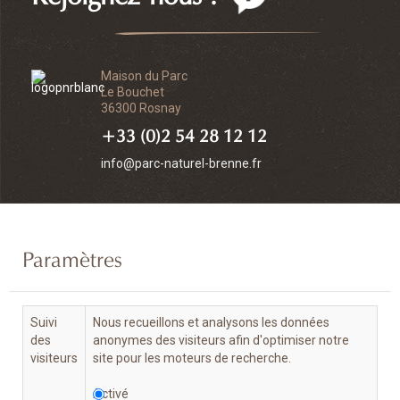
Maison du Parc
Le Bouchet
36300 Rosnay
+33 (0)2 54 28 12 12
info@parc-naturel-brenne.fr
Paramètres
Suivi
Nous recueillons et analysons les données
des
anonymes des visiteurs afin d'optimiser notre
visiteurs
site pour les moteurs de recherche.
Activé