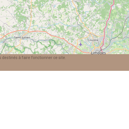
 destinés à faire fonctionner ce site.
Rejoignez-no
son du Parc