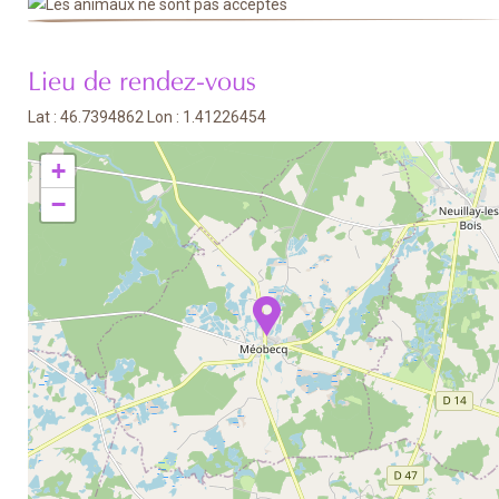
Lieu de rendez-vous
Lat : 46.7394862 Lon : 1.41226454
+
−