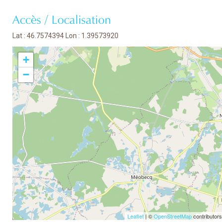
Accès / Localisation
Lat : 46.7574394 Lon : 1.39573920
+
−
Leaflet
| ©
OpenStreetMap
contributors