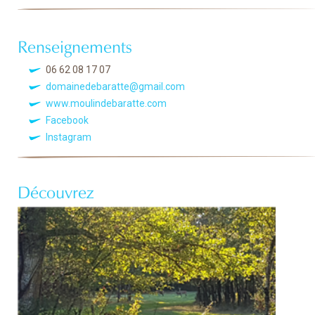
Renseignements
06 62 08 17 07
domainedebaratte@gmail.com
www.moulindebaratte.com
Facebook
Instagram
Découvrez