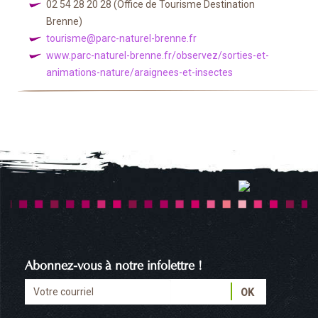
02 54 28 20 28
(Office de Tourisme Destination
Brenne)
tourisme@parc-naturel-brenne.fr
www.parc-naturel-brenne.fr/observez/sorties-et-
animations-nature/araignees-et-insectes
Abonnez-vous à notre infolettre !