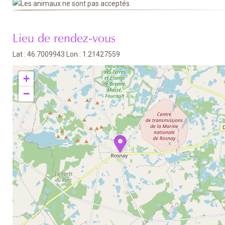
Lieu de rendez-vous
Lat : 46.7009943 Lon : 1.21427559
+
−