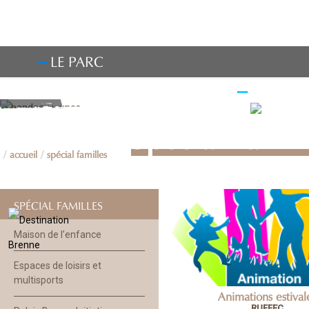
LE PARC
OBSERV
Spécial Famil
accueil
spécial familles
SPÉCIAL FAMILLES
Maison de l’enfance
Espaces de loisirs et
multisports
Animations estival
RUFFEC