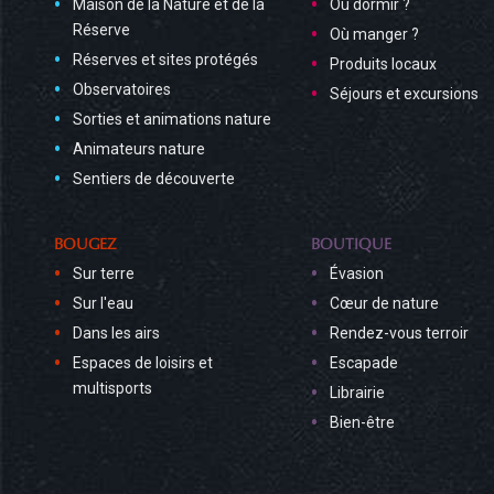
Maison de la Nature et de la
Où dormir ?
Réserve
Où manger ?
Réserves et sites protégés
Produits locaux
Observatoires
Séjours et excursions
Sorties et animations nature
Animateurs nature
Sentiers de découverte
BOUGEZ
BOUTIQUE
Sur terre
Évasion
Sur l'eau
Cœur de nature
Dans les airs
Rendez-vous terroir
Espaces de loisirs et
Escapade
multisports
Librairie
Bien-être