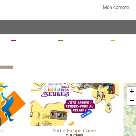
Mon compte
EZ
SÉJOURNEZ
RANDONNEZ
VISITE
les
+
−
es
Sortie Escape Game
OULCHES