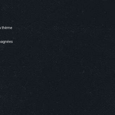
à thème
pagnées