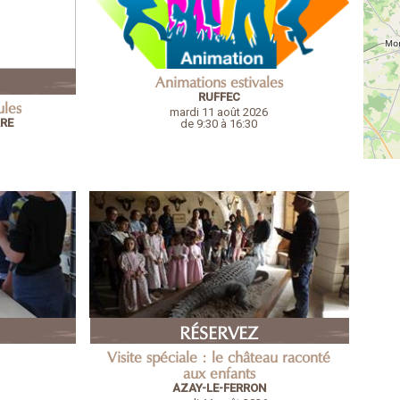
Animations estivales
RUFFEC
ules
mardi 11 août 2026
RRE
de 9:30 à 16:30
RÉSERVEZ
Visite spéciale : le château raconté
aux enfants
AZAY-LE-FERRON