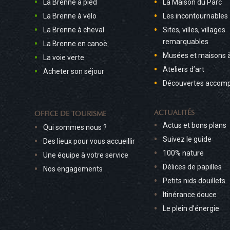
La Brenne à pied
La Maison du Parc
La Brenne à vélo
Les incontournables
La Brenne à cheval
Sites, villes, villages
remarquables
La Brenne en canoë
Musées et maisons 
La voie verte
Ateliers d’art
Acheter son séjour
Découvertes accom
ACTUALITÉS
OFFICE DE TOURISME
Actus et bons plans
Qui sommes nous ?
Suivez le guide
Des lieux pour vous accueillir
100% nature
Une équipe à votre service
Délices de papilles
Nos engagements
Petits nids douillets
Itinérance douce
Le plein d’énergie