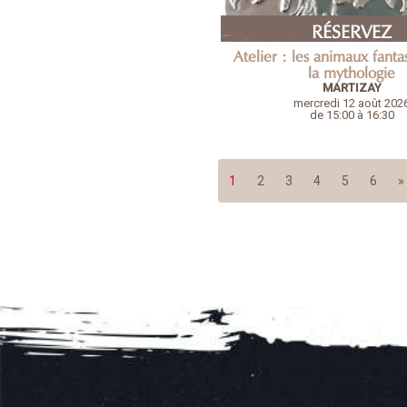
RÉSERVEZ
Atelier : les animaux fanta
la mythologie
MARTIZAY
mercredi 12 août 202
de 15:00 à 16:30
1
2
3
4
5
6
»