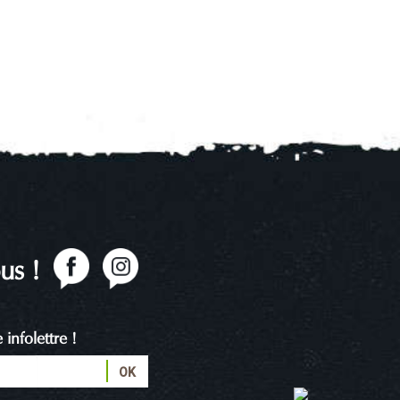
us !
infolettre !