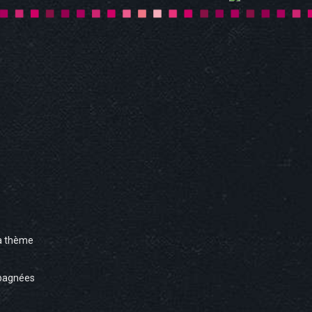
à thème
pagnées