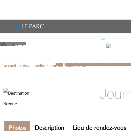
LE PARC
OBSERV
Spécial Famil
accueil
spécial familles
journées panda roux
Jour
Photos
Description
Lieu de rendez-vous