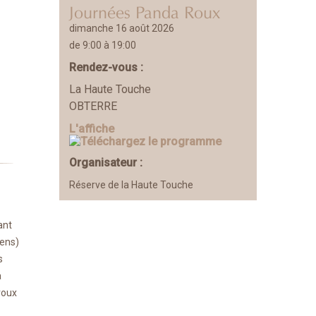
Journées Panda Roux
dimanche 16 août 2026
de 9:00 à 19:00
Rendez-vous :
La Haute Touche
OBTERRE
L'affiche
Organisateur :
Réserve de la Haute Touche
ant
gens)
s
à
roux