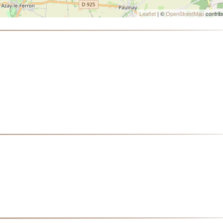
Leaflet
| ©
OpenStreetMap
contrib