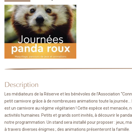
Description
Les médiateurs de la Réserve et les bénévoles de l’Association “Con
petit carnivore grâce à de nombreuses animations toute la journée... S
est un carnivore au régime végétarien ! Cette espèce est menacée, 
activités humaines. Petits et grands sont invités, à découvrir le pand
notre programmation. Un stand sera installé pour proposer : jeux, maq
à travers diverses énigmes ; des animations présenteront la famille.