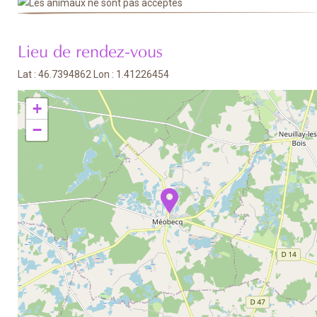
Lieu de rendez-vous
Lat : 46.7394862 Lon : 1.41226454
+
−