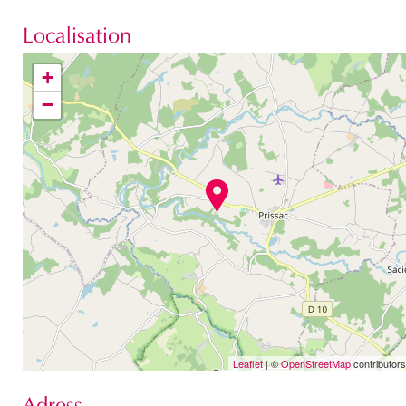
Localisation
+
−
Leaflet
| ©
OpenStreetMap
contributors
Adress