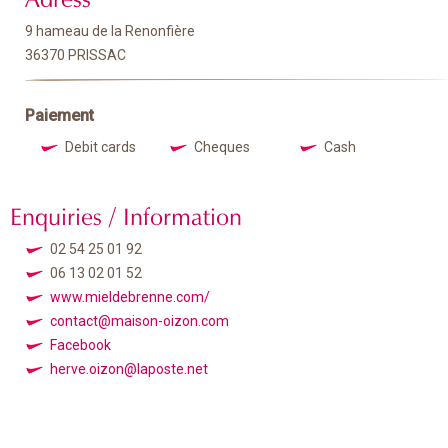
9 hameau de la Renonfière
36370 PRISSAC
Paiement
Debit cards
Cheques
Cash
Enquiries / Information
02 54 25 01 92
06 13 02 01 52
www.mieldebrenne.com/
contact@maison-oizon.com
Facebook
herve.oizon@laposte.net