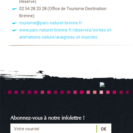
Réserve)
02 54 28 20 28
(Office de Tourisme Destination
Brenne)
tourisme@parc-naturel-brenne.fr
www.parc-naturel-brenne.fr/observez/sorties-et-
animations-nature/araignees-et-insectes
Abonnez-vous à notre infolettre !