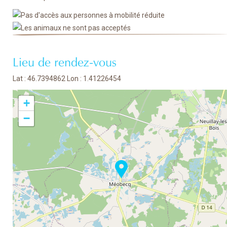
Lieu de rendez-vous
Lat : 46.7394862 Lon : 1.41226454
+
−