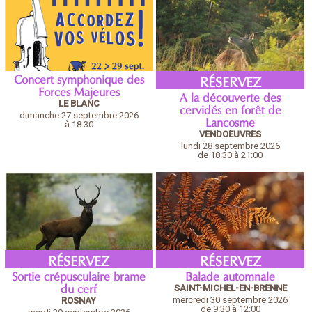
Concert symphonique des
RÉSERVEZ
Forces Majeures
A la découverte des
LE BLANC
cervidés en forêt de
dimanche 27 septembre 2026
Lancosme
à 18:30
VENDOEUVRES
lundi 28 septembre 2026
de 18:30 à 21:00
RÉSERVEZ
RÉSERVEZ
Sortie crépusculaire brame
Balade automnale
SAINT-MICHEL-EN-BRENNE
du cerf
mercredi 30 septembre 2026
ROSNAY
de 9:30 à 12:00