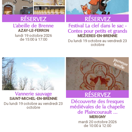
RÉSERVEZ
RÉSERVEZ
L'abeille de Brenne
Festival La clef dans le sac -
AZAY-LE-FERRON
Contes pour petits et grands
lundi 19 octobre 2026
MEZIERES-EN-BRENNE
de 15:00 à 17:00
Du lundi 19 octobre au vendredi 23
octobre
Vannerie sauvage
RÉSERVEZ
SAINT-MICHEL-EN-BRENNE
Découverte des fresques
Du lundi 19 octobre au vendredi 23
médiévales de la chapelle
octobre
de Plaincourault ...
MERIGNY
mardi 20 octobre 2026
de 10:00 à 12:00