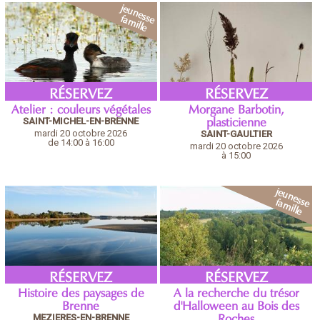
RÉSERVEZ
RÉSERVEZ
Atelier : couleurs végétales
Morgane Barbotin,
SAINT-MICHEL-EN-BRENNE
plasticienne
mardi 20 octobre 2026
SAINT-GAULTIER
de 14:00 à 16:00
mardi 20 octobre 2026
à 15:00
RÉSERVEZ
RÉSERVEZ
Histoire des paysages de
A la recherche du trésor
Brenne
d'Halloween au Bois des
MEZIERES-EN-BRENNE
Roches