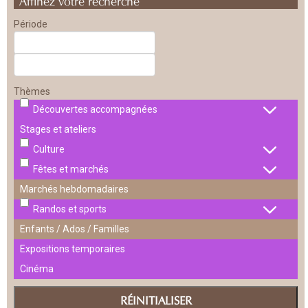
Période
Thèmes
Découvertes accompagnées
Stages et ateliers
Culture
Fêtes et marchés
Marchés hebdomadaires
Randos et sports
Enfants / Ados / Familles
Expositions temporaires
Cinéma
RÉINITIALISER