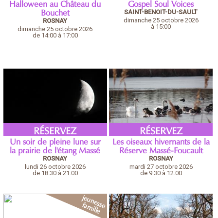
Halloween au Château du
Gospel Soul Voices
SAINT-BENOIT-DU-SAULT
Bouchet
dimanche 25 octobre 2026
ROSNAY
à 15:00
dimanche 25 octobre 2026
de 14:00 à 17:00
RÉSERVEZ
RÉSERVEZ
Un soir de pleine lune sur
Les oiseaux hivernants de la
la prairie de l'étang Massé
Réserve Massé-Foucault
ROSNAY
ROSNAY
lundi 26 octobre 2026
mardi 27 octobre 2026
de 18:30 à 21:00
de 9:30 à 12:00