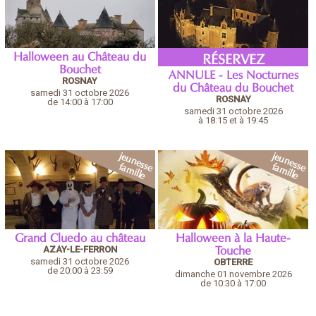
Halloween au Château du
RÉSERVEZ
Bouchet
ANNULE - Les Nocturnes
ROSNAY
du Château du Bouchet
samedi 31 octobre 2026
ROSNAY
de 14:00 à 17:00
samedi 31 octobre 2026
à 18:15 et à 19:45
Grand Cluedo au château
Halloween à la Haute-
AZAY-LE-FERRON
Touche
samedi 31 octobre 2026
OBTERRE
de 20:00 à 23:59
dimanche 01 novembre 2026
de 10:30 à 17:00