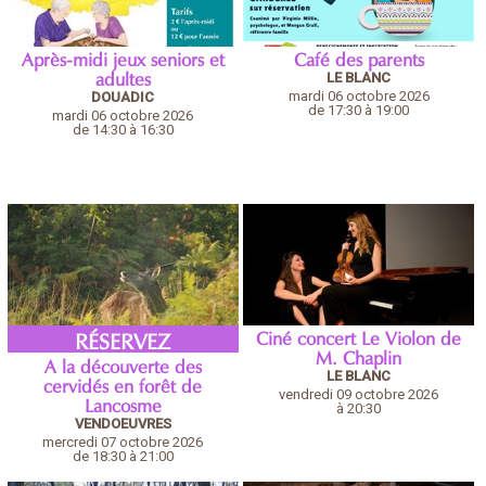
Après-midi jeux seniors et
Café des parents
LE BLANC
adultes
mardi 06 octobre 2026
DOUADIC
de 17:30 à 19:00
mardi 06 octobre 2026
de 14:30 à 16:30
Ciné concert Le Violon de
RÉSERVEZ
M. Chaplin
A la découverte des
LE BLANC
cervidés en forêt de
vendredi 09 octobre 2026
Lancosme
à 20:30
VENDOEUVRES
mercredi 07 octobre 2026
de 18:30 à 21:00