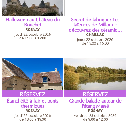
Halloween au Château du
Secret de fabrique: Les
Bouchet
faïences de Milloux :
ROSNAY
découvrez des céramiq...
jeudi 22 octobre 2026
CHAILLAC
de 14:00 à 17:00
jeudi 22 octobre 2026
de 15:00 à 16:00
RÉSERVEZ
RÉSERVEZ
Étanchéité à l'air et ponts
Grande balade autour de
thermiques
l'étang Massé
ROSNAY
ROSNAY
jeudi 22 octobre 2026
vendredi 23 octobre 2026
de 18:00 à 19:30
de 9:00 à 12:00