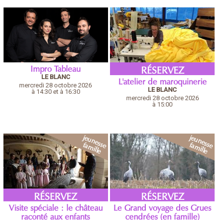
Impro Tableau
RÉSERVEZ
LE BLANC
L'atelier de maroquinerie
mercredi 28 octobre 2026
LE BLANC
à 14:30 et à 16:30
mercredi 28 octobre 2026
à 15:00
RÉSERVEZ
RÉSERVEZ
Visite spéciale : le château
Le Grand voyage des Grues
raconté aux enfants
cendrées (en famille)