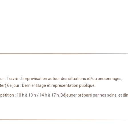
 jour : Travail d’improvisation autour des situations et/ou personnages,
ter) 6e jour : Dernier filage et représentation publique.
pétition : 10 h à 13 h / 14 h à 17 h. Déjeuner préparé par nos soins. et dî