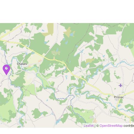
Leaflet
| ©
OpenStreetMap
contrib