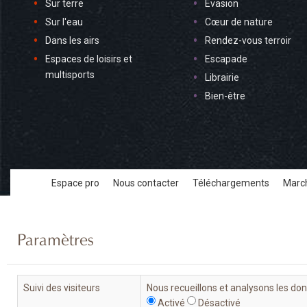
Sur terre
Évasion
Sur l'eau
Cœur de nature
Dans les airs
Rendez-vous terroir
Espaces de loisirs et
Escapade
multisports
Librairie
Bien-être
Espace pro
Nous contacter
Téléchargements
March
Paramètres
Suivi des visiteurs
Nous recueillons et analysons les do
Activé
Désactivé