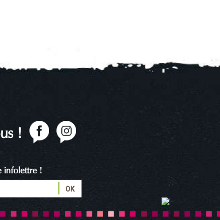
us !
infolettre !