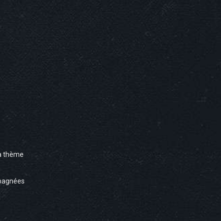
à thème
pagnées