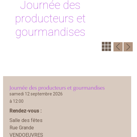
Journée des
producteurs et
gourmandises
Journée des producteurs et gourmandises
samedi 12 septembre 2026
à 12:00
Rendez-vous :
Salle des fêtes
Rue Grande
VENDOEUVRES