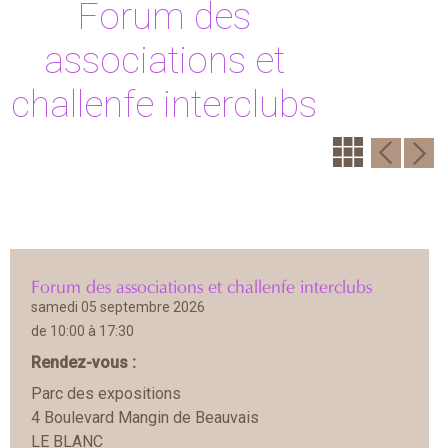
Forum des
associations et
challenfe interclubs
Forum des associations et challenfe interclubs
samedi 05 septembre 2026
de 10:00 à 17:30
Rendez-vous :
Parc des expositions
4 Boulevard Mangin de Beauvais
LE BLANC