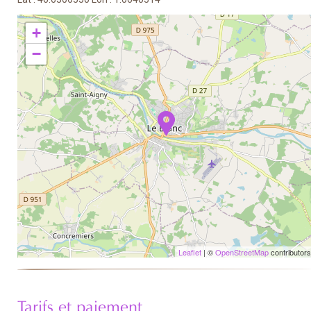
+
−
Leaflet
| ©
OpenStreetMap
contributors
Tarifs et paiement