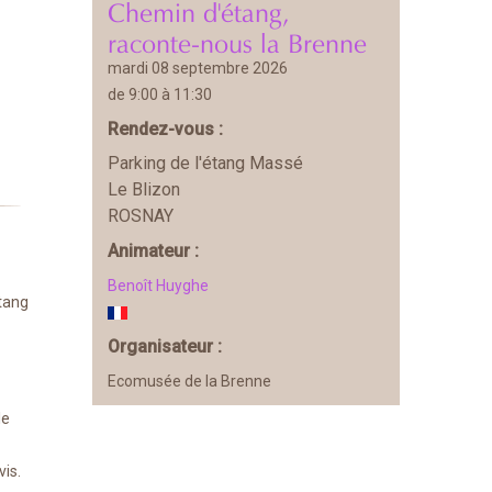
Chemin d'étang,
raconte-nous la Brenne
mardi 08 septembre 2026
de 9:00 à 11:30
Rendez-vous :
Parking de l'étang Massé
Le Blizon
ROSNAY
Animateur :
Benoît Huyghe
étang
Organisateur :
Ecomusée de la Brenne
le
vis.