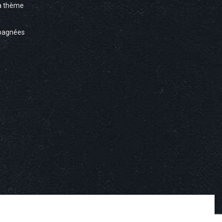
à thème
pagnées