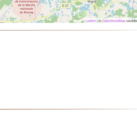
Leaflet
| ©
OpenStreetMap
contrib